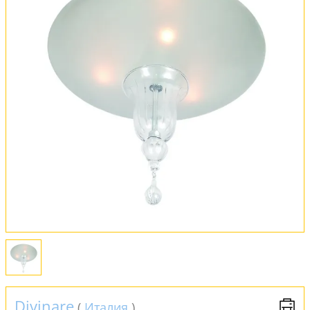
Вся коллекция
Оплата и доставка
Обмен и возврат
Установка
FAQ
Отзывы
Divinare
(
Италия
)