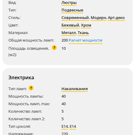
Вид:
Люстры
Тип:
Подвесные
Стиль:
Современный
,
Модерн
,
Арт-деко
Цвет:
Бежевый
,
Хром
Материал:
Металл
,
Ткань
Общая мощность ламп:
200
Расчет мощности
?
Площадь освещения,
10
(м2):
Электрика
?
Тип ламп:
Накаливания
Мощность лампы:
40
Мощность ламп, max:
40
Количество ламп:
5
Количество ламп 2:
5
Тип цоколя:
E14
,
E14
Напряжение:
220