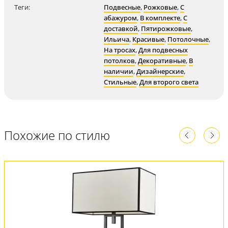
Теги:
Подвесные
,
Рожковые
,
С
абажуром
,
В комплекте
,
С
доставкой
,
Пятирожковые
,
Ильича
,
Красивые
,
Потолочные
,
На тросах
,
Для подвесных
потолков
,
Декоративные
,
В
наличии
,
Дизайнерские
,
Стильные
,
Для второго света
Похожие по стилю