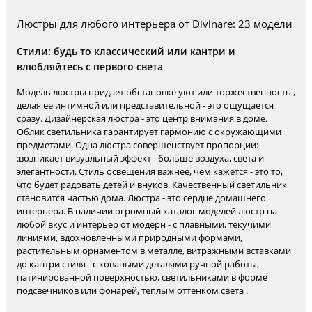
Люстры для любого интерьера от Divinare: 23 модели
Стили: будь то классический или кантри и
влюбляйтесь с первого света
Модель люстры придает обстановке уют или торжественность ,
делая ее интимной или представительной - это ощущается
сразу. Дизайнерская люстра - это центр внимания в доме.
Облик светильника гарантирует гармонию с окружающими
предметами. Одна люстра совершенствует пропорции:
:возникает визуальный эффект - больше воздуха, света и
элегантности. Стиль освещения важнее, чем кажется - это то,
что будет радовать детей и внуков. Качественный светильник
становится частью дома. Люстра - это сердце домашнего
интерьера. В наличии огромный каталог моделей люстр на
любой вкус и интерьер от модерн - с плавными, текучими
линиями, вдохновленными природными формами,
растительным орнаментом в металле, витражными вставками
до кантри стиля - с коваными деталями ручной работы,
патинированной поверхностью, светильниками в форме
подсвечников или фонарей, теплым оттенком света .