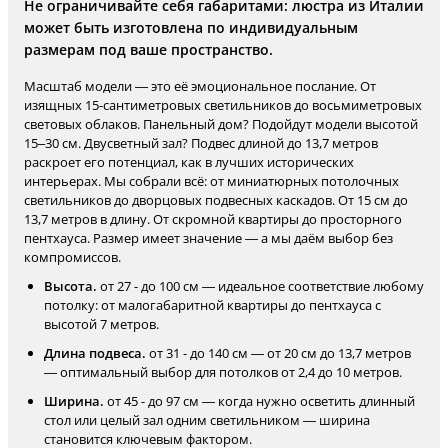
Не ограничивайте себя габаритами: люстра из Италии
может быть изготовлена по индивидуальным
размерам под ваше пространство.
Масштаб модели — это её эмоциональное послание. От
изящных 15-сантиметровых светильников до восьмиметровых
световых облаков. Панельный дом? Подойдут модели высотой
15–30 см. Двусветный зал? Подвес длиной до 13,7 метров
раскроет его потенциал, как в лучших исторических
интерьерах. Мы собрали всё: от миниатюрных потолочных
светильников до дворцовых подвесных каскадов. От 15 см до
13,7 метров в длину. От скромной квартиры до просторного
пентхауса. Размер имеет значение — а мы даём выбор без
компромиссов.
Высота.
от 27 - до 100 см — идеальное соответствие любому
потолку: от малогабаритной квартиры до пентхауса с
высотой 7 метров.
Длина подвеса.
от 31 - до 140 см — от 20 см до 13,7 метров
— оптимальный выбор для потолков от 2,4 до 10 метров.
Ширина.
от 45 - до 97 см — когда нужно осветить длинный
стол или целый зал одним светильником — ширина
становится ключевым фактором.