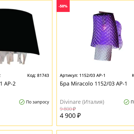
-50%
2
81743
1152/03 AP-1
1 AP-2
Бра Miracolo 1152/03 AP-1
Divinare (Италия)
По запросу
П
9 800 ₽
4 900 ₽