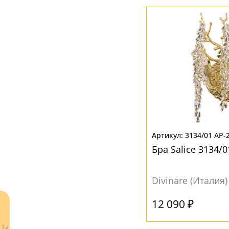
ЦВЕТ ПЛАФОНОВ
Бежевый
(1)
Без плафона
(9)
Белый
(4)
Желтый
(4)
Коричневый
(1)
Прозрачный
(8)
3134/01 AP-
Бра Salice 3134/0
Розовый
(2)
Серый
(1)
Divinare (Италия)
Синий
(1)
12 090 ₽
Фиолетовый
(1)
Черный
(3)