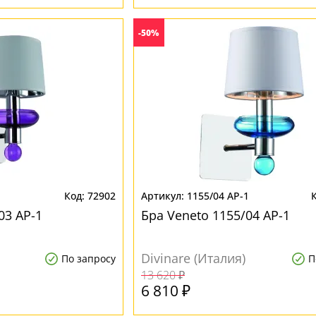
-50%
1
72902
1155/04 AP-1
03 AP-1
Бра Veneto 1155/04 AP-1
Divinare (Италия)
По запросу
П
13 620 ₽
6 810 ₽