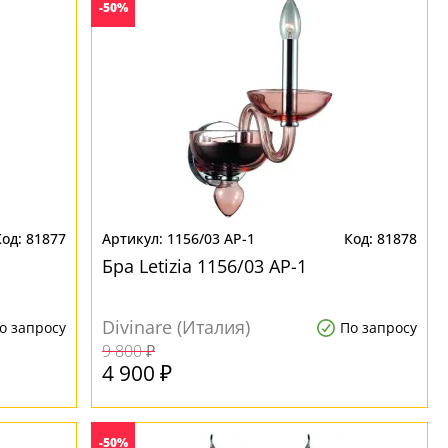
-50%
81877
1156/03 AP-1
81878
Бра Letizia 1156/03 AP-1
Divinare (Италия)
о запросу
По запросу
9 800 ₽
4 900 ₽
-50%