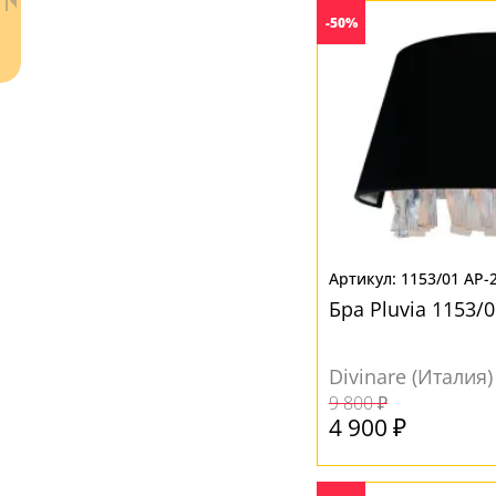
Янтарный
(2)
-50%
Ваш регион:
Москва
+7 (800) 775-63-32
- бесплатно по России
1153/01 AP-
+7 (495) 255-03-21
Бра Pluvia 1153/0
- бесплатная доставка
Divinare (Италия)
9 800 ₽
4 900 ₽