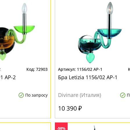
2
72903
1156/02 AP-1
01 AP-2
Бра Letizia 1156/02 AP-1
Divinare (Италия)
По запросу
П
10 390 ₽
-50%