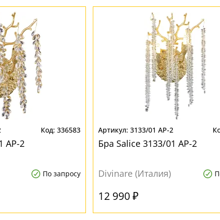
2
336583
3133/01 AP-2
1 AP-2
Бра Salice 3133/01 AP-2
Divinare (Италия)
По запросу
П
12 990 ₽