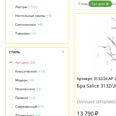
Дизайнерам
Стиль:
Арт-деко
Ст
Люстры
(+121)
Бренды
Контакты
Настольные лампы
(+5)
Светильники
(+9)
Торшеры
(+1)
СТИЛЬ
Арт-деко
(26)
Классический
(+13)
3132/26 AP-
Модерн
(+9)
Бра Salice 3132/2
Неоклассика
(+1)
Прованс
(+2)
Divinare (Италия)
Современный
(+7)
13 790 ₽
Флористика
(+1)