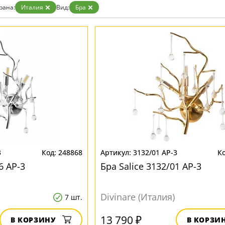
Бренд
рана:
Италия
Вид:
Бра
3
248868
3132/01 AP-3
6 AP-3
Бра Salice 3132/01 AP-3
Divinare (Италия)
7 шт.
13 790 ₽
В КОРЗИНУ
В КОРЗИ