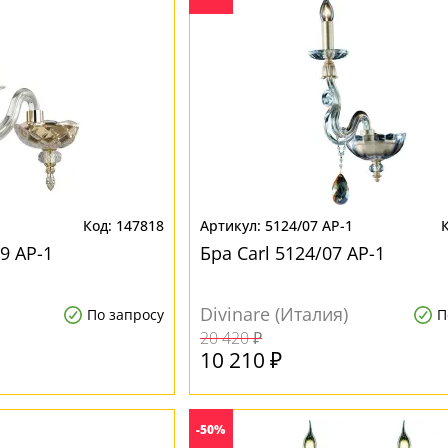
1
147818
5124/07 AP-1
9 AP-1
Бра Carl 5124/07 AP-1
Divinare (Италия)
По запросу
П
20 420 ₽
10 210 ₽
-50%