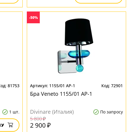
-50%
81753
1155/01 AP-1
72901
Бра Veneto 1155/01 AP-1
Divinare (Италия)
1 шт.
По запросу
5 800 ₽
2 900 ₽
НУ