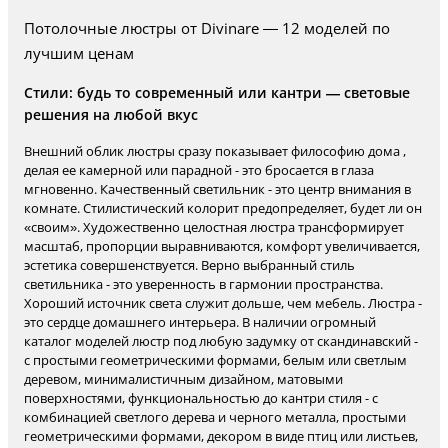
Потолочные люстры от Divinare — 12 моделей по
лучшим ценам
Стили: будь то современный или кантри — световые
решения на любой вкус
Внешний облик люстры сразу показывает философию дома ,
делая ее камерной или парадной - это бросается в глаза
мгновенно. Качественный светильник - это центр внимания в
комнате. Стилистический колорит предопределяет, будет ли он
«своим». Художественно целостная люстра трансформирует
масштаб, пропорции выравниваются, комфорт увеличивается,
эстетика совершенствуется. Верно выбранный стиль
светильника - это уверенность в гармонии пространства.
Хороший источник света служит дольше, чем мебель. Люстра -
это сердце домашнего интерьера. В наличии огромный
каталог моделей люстр под любую задумку от скандинавский -
с простыми геометрическими формами, белым или светлым
деревом, минималистичным дизайном, матовыми
поверхностями, функциональностью до кантри стиля - с
комбинацией светлого дерева и черного металла, простыми
геометрическими формами, декором в виде птиц или листьев,