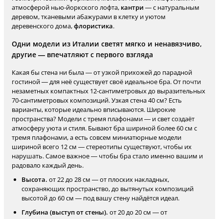
атмосферой нью-йоркского лофта,
кантри
— с натуральным
деревом, тканевыми абажурами в клетку и уютом
деревенского дома,
флористика
.
Одни модели из Италии светят мягко и ненавязчиво,
другие — впечатляют с первого взгляда
Какая бы стена ни была — от узкой прихожей до парадной
гостиной — для неё существует своё идеальное бра. От почти
незаметных компактных 12-сантиметровых до выразительных
70-сантиметровых композиций. Узкая стена 40 см? Есть
варианты, которые идеально вписываются. Широкие
пространства? Модели с тремя плафонами — и свет создаёт
атмосферу уюта и стиля. Бывают бра шириной более 60 см с
тремя плафонами, а есть совсем миниатюрные модели
шириной всего 12 см — стереотипы существуют, чтобы их
нарушать. Самое важное — чтобы бра стало именно вашим и
радовало каждый день.
Высота.
от 22 до 28 см — от плоских накладных,
сохраняющих пространство, до вытянутых композиций
высотой до 60 см — под вашу стену найдётся идеал.
Глубина (выступ от стены).
от 20 до 20 см — от