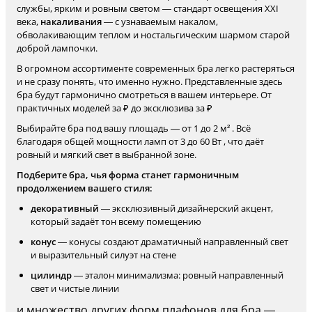
службы, ярким и ровным светом — стандарт освещения XXI
века,
накаливания
— с узнаваемым накалом,
обволакивающим теплом и ностальгическим шармом старой
доброй лампочки.
В огромном ассортименте современных бра легко растеряться
и не сразу понять, что именно нужно. Представленные здесь
бра будут гармонично смотреться в вашем интерьере. От
практичных моделей за ₽ до эксклюзива за ₽
Выбирайте бра под вашу площадь — от 1 до 2 м² . Всё
благодаря общей мощности ламп от 3 до 60 Вт , что даёт
ровный и мягкий свет в выбранной зоне.
Подберите бра, чья форма станет гармоничным
продолжением вашего стиля:
декоративный
— эксклюзивный дизайнерский акцент,
который задаёт тон всему помещению
конус
— конусы создают драматичный направленный свет
и выразительный силуэт на стене
цилиндр
— эталон минимализма: ровный направленный
свет и чистые линии
и множество других форм плафонов для бра —