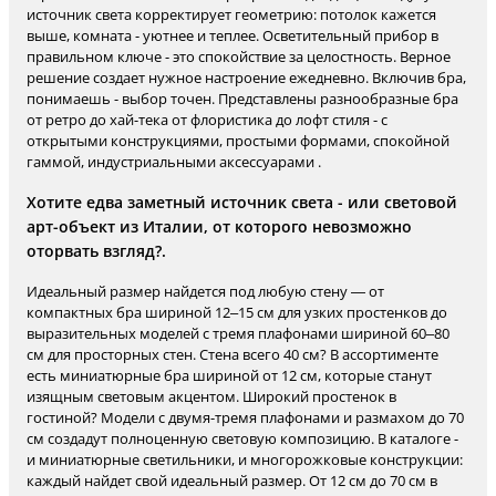
источник света корректирует геометрию: потолок кажется
выше, комната - уютнее и теплее. Осветительный прибор в
правильном ключе - это спокойствие за целостность. Верное
решение создает нужное настроение ежедневно. Включив бра,
понимаешь - выбор точен. Представлены разнообразные бра
от ретро до хай-тека от флористика до лофт стиля - с
открытыми конструкциями, простыми формами, спокойной
гаммой, индустриальными аксессуарами .
Хотите едва заметный источник света - или световой
арт-объект из Италии, от которого невозможно
оторвать взгляд?.
Идеальный размер найдется под любую стену — от
компактных бра шириной 12–15 см для узких простенков до
выразительных моделей с тремя плафонами шириной 60–80
см для просторных стен. Стена всего 40 см? В ассортименте
есть миниатюрные бра шириной от 12 см, которые станут
изящным световым акцентом. Широкий простенок в
гостиной? Модели с двумя-тремя плафонами и размахом до 70
см создадут полноценную световую композицию. В каталоге -
и миниатюрные светильники, и многорожковые конструкции:
каждый найдет свой идеальный размер. От 12 см до 70 см в