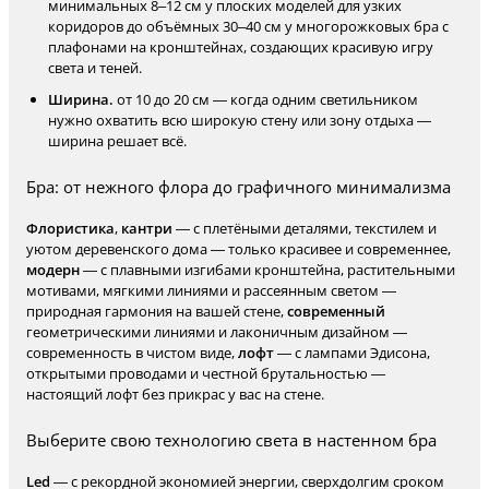
минимальных 8–12 см у плоских моделей для узких
коридоров до объёмных 30–40 см у многорожковых бра с
плафонами на кронштейнах, создающих красивую игру
света и теней.
Ширина.
от 10 до 20 см — когда одним светильником
нужно охватить всю широкую стену или зону отдыха —
ширина решает всё.
Бра: от нежного флора до графичного минимализма
Флористика
,
кантри
— с плетёными деталями, текстилем и
уютом деревенского дома — только красивее и современнее,
модерн
— с плавными изгибами кронштейна, растительными
мотивами, мягкими линиями и рассеянным светом —
природная гармония на вашей стене,
современный
геометрическими линиями и лаконичным дизайном —
современность в чистом виде,
лофт
— с лампами Эдисона,
открытыми проводами и честной брутальностью —
настоящий лофт без прикрас у вас на стене.
Выберите свою технологию света в настенном бра
Led
— с рекордной экономией энергии, сверхдолгим сроком