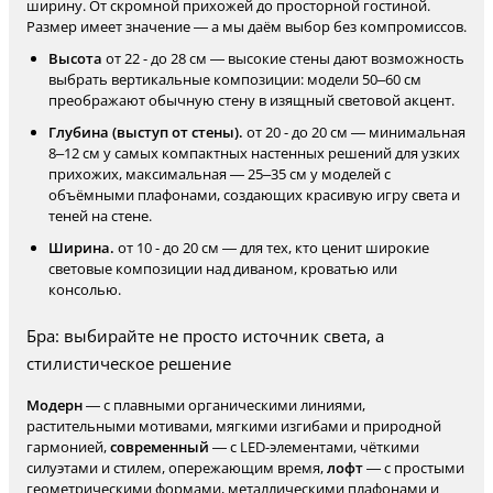
ширину. От скромной прихожей до просторной гостиной.
Размер имеет значение — а мы даём выбор без компромиссов.
Высота
от 22 - до 28 см — высокие стены дают возможность
выбрать вертикальные композиции: модели 50–60 см
преображают обычную стену в изящный световой акцент.
Глубина (выступ от стены).
от 20 - до 20 см — минимальная
8–12 см у самых компактных настенных решений для узких
прихожих, максимальная — 25–35 см у моделей с
объёмными плафонами, создающих красивую игру света и
теней на стене.
Ширина.
от 10 - до 20 см — для тех, кто ценит широкие
световые композиции над диваном, кроватью или
консолью.
Бра: выбирайте не просто источник света, а
стилистическое решение
Модерн
— с плавными органическими линиями,
растительными мотивами, мягкими изгибами и природной
гармонией,
современный
— с LED-элементами, чёткими
силуэтами и стилем, опережающим время,
лофт
— с простыми
геометрическими формами, металлическими плафонами и