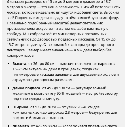
Диапазон размеров от 15 см до 8 метров в диаметре и 13,7
метров в высоту — это наша реальность. Низкий потолок? Есть
люстры, которые идеально впишутся и добавят света. Высокий
зал? Подвесные модели создадут в нём волшебную атмосферу.
Правильно подобранный масштаб делает светильник
произведением искусства - и в этом мы даём вам полную
свободу. Мы собрали всё: от миниатюрных потолочных
светильников до дворцовых подвесных каскадов. От 15 см до
13,7 метров в длину. От скромной квартиры до просторного
пентхауса. Размер имеет значение — а мы даём выбор без
компромиссов.
Высота.
от 36 - до 80 см — плоские потолочные варианты
15–25 см актуальны даже в хрущёвках, тогда как
пятиметровые каскады идеальны для двухсветных холлов и
атриумов с дворцовым размахом.
Длина подвеса.
от 45 - до 130 см — регулировочный
механизм в комплекте у 95 % моделей — настройте люстру
под свои нужды за минуту.
Ширина.
от 52 - до 76 см — от узких 20–40 см для
компактных зон до широких 2,8 метров — безупречно для
лофтов и больших столовых.
Диаметр.
от 42 - до 88 см — когда хочется праздника света