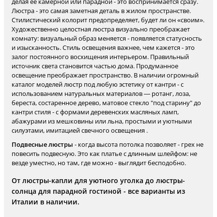
делая ее камерной или парадной - это воспринимается сразу.
Люстра - это самая заметная деталь в жилом пространстве.
Стилистический колорит предопределяет, будет ли он «своим».
Художественно целостная люстра визуально преображает
комнату: визуальный образ меняется - появляется статусность
и изысканность. Стиль освещения важнее, чем кажется - это
залог постоянного восхищения интерьером. Правильный
источник света становится частью дома. Продуманное
освещение преображает пространство. В наличии огромный
каталог моделей люстр под любую эстетику от кантри - с
использованием натуральных материалов — ротанг, лоза,
береста, состаренное дерево, матовое стекло "под старину" до
кантри стиля - с формами деревенских масляных ламп,
абажурами из мешковины или льна, простыми и уютными
силуэтами, имитацией свечного освещения .
Подвесные люстры
- когда высота потолка позволяет - грех не
повесить подвесную. Это как платье с длинным шлейфом: не
везде уместно, но там, где можно - выглядит бесподобно.
От люстры-капли для уютного уголка до люстры-
солнца для парадной гостиной - все варианты из
Италии в наличии.