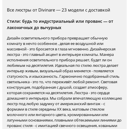
Все люстры от Divinare — 23 модели с доставкой
Стили: будь то индустриальный или прованс — от
лаконичных до вычурных
Дизайн осветительного прибора превращает обычную
комнату в нечто особенное , делая ее воздушной или
массивной - это бросается в глаза мгновенно. Дизайнерская
люстра - это главный акцент в интерьере комнаты. Манера
исполнения осветительного прибора решает, будет ли он
любимым на десятилетия. Идеальная по стилю люстра делает
интерьер живым, визуальный образ меняется - появляется
статусность и изысканность. Гармонично подобранный стиль
светильника - это то, что переживёт любой ремонт. Световая
конструкция, подобранная с душой, создает атмосферу,
которая сохраняется на десятилетия. Люстра - это сердце
домашнего интерьера. Мы собрали впечатляющую коллекцию
люстр под любую задумку от американский винтаж - с
формами в стиле середины XX века, матовым стеклом
молочного или янтарного цвета, хромированными или
латунными основаниями, плавными обтекаемыми линиями до
прованс стиля - с имитацией свечного освещения, коваными