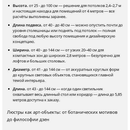
Высота.
от 25 - до 100 см — решение для потолков 2,4–2,7 м
и настоящая находка для помещений от 4 метров — все
расчёты выполнены заранее.
Длина подвеса.
от 40 - до 40 см — можно опустить почти до
уровня столешницы или поднять под потолок — полная
свобода под любую высоту помещения и дизайнерскую
концепцию.
Ширина.
от 40 - до 144 см — от узких 20–40 см для
компактных зон до широких 2,8 метров — безупречно для
лофтов и больших столовых.
Диаметр.
от 41 - до 144 см — от аккуратных круглых форм
до крупных световых объектов, становящихся главной
темой интерьера.
Длина.
от 43 - до 144 см — когда один светильник
охватывает весь длинный стол или коридор — длина до 5,85
метров доступна к заказу.
Люстры как арт-объекты: от ботанических мотивов
до философии дзен