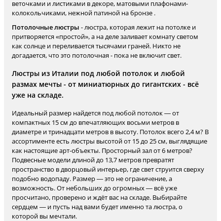
веточками и листиками в декоре, матовыми плафонами-
колокольчиками, нежной патиной на бронзе .
Потолочные люстры
- люстра, которая лежит на потолке и
притворяется «простой», а на деле заливает комнату светом
как солнце и переливается тысячами граней. Никто не
догадается, что это потолочная - пока не включит свет.
Люстры из Италии под любой потолок и любой
размах мечты - от миниатюрных до гигантских - всё
уже на складе.
Идеальный размер найдется под любой потолок — от
компактных 15 см до впечатляющих восьми метров в
диаметре и тринадцати метров в высоту. Потолок всего 2,4 м? В
ассортименте есть люстры высотой от 15 до 25 см, выглядящие
как настоящие арт-объекты. Просторный зал от 6 метров?
Подвесные модели длиной до 13,7 метров превратят
пространство в дворцовый интерьер, где свет струится сверху
подобно водопаду. Размер — это не ограничение, а
возможность. От небольших до огромных — всё уже
просчитано, проверено и ждёт вас на складе. Выбирайте
сердцем — и пусть над вами будет именно та люстра, о
которой вы мечтали.