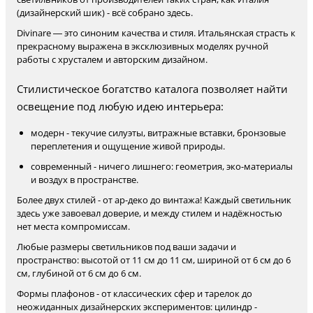
(дизайнерский шик) - всё собрано здесь.
Divinare — это синоним качества и стиля. Итальянская страсть к
прекрасному выражена в эксклюзивных моделях ручной
работы с хрусталем и авторским дизайном.
Стилистическое богатство каталога позволяет найти
освещение под любую идею интерьера:
модерн - текучие силуэты, витражные вставки, бронзовые
переплетения и ощущение живой природы.
современный - ничего лишнего: геометрия, эко-материалы
и воздух в пространстве.
Более двух стилей - от ар-деко до винтажа! Каждый светильник
здесь уже завоевал доверие, и между стилем и надёжностью
нет места компромиссам.
Любые размеры светильников под ваши задачи и
пространство: высотой от 11 см до 11 см, шириной от 6 см до 6
см, глубиной от 6 см до 6 см.
Формы плафонов - от классических сфер и тарелок до
неожиданных дизайнерских экспериментов: цилиндр -