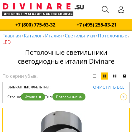
+7 (800) 775-63-32
+7 (495) 255-03-21
Главная
Каталог
Италия
Светильники
Потолочные
/
/
/
/
/
LED
Потолочные светильники
светодиодные италия Divinare
ОЧИСТИТЬ ВСЕ
ВЫБРАННЫЕ ФИЛЬТРЫ:
Страна:
Италия
Тип:
Потолочные
Тип ламп:
LED
Вид:
Светильники