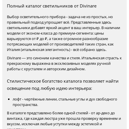
Полный каталог светильников от Divinare
Выбор осветительного прибора - задача не из простых, но
правильный подход упрощает всё. Представленные здесь
светильники добавят яркий акцент в ваш интерьер. В наличии
модели от эконом-класса до премиум-сегмента: цены
варьируются от ₽ до ₽, а также огромное разнообразие
потрясающих моделей от производителей таких стран, как
Италия (итальянская элегантность) - всё собрано здесь.
Divinare — это синоним качества и стиля. Итальянская страсть к
прекрасному выражена в эксклюзивных моделях ручной
работы с хрусталем и авторским дизайном.
Стилистическое богатство каталога позволяет найти
освещение под любую идею интерьера:
лофт - чертёжные линии, стальные углы и дух свободного
пространства.
В каталоге представлено более одной стилей - от ар-деко до
винтажа, где каждая люстра уже прошла проверку временем и
вкусом, исключая любые уступки между эстетикой и