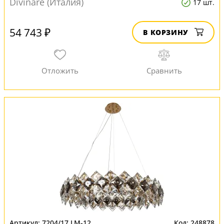
Divinare (Италия)
17 шт.
54 743 ₽
В КОРЗИНУ
7204/17 LM-12
248878