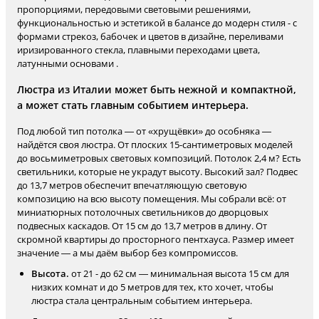
пропорциями, передовыми световыми решениями,
функциональностью и эстетикой в балансе до модерн стиля - с
формами стрекоз, бабочек и цветов в дизайне, переливами
иризированного стекла, плавными переходами цвета,
латунными основами .
Люстра из Италии может быть нежной и компактной,
а может стать главным событием интерьера.
Под любой тип потолка — от «хрущёвки» до особняка —
найдётся своя люстра. От плоских 15-сантиметровых моделей
до восьмиметровых световых композиций. Потолок 2,4 м? Есть
светильники, которые не украдут высоту. Высокий зал? Подвес
до 13,7 метров обеспечит впечатляющую световую
композицию на всю высоту помещения. Мы собрали всё: от
миниатюрных потолочных светильников до дворцовых
подвесных каскадов. От 15 см до 13,7 метров в длину. От
скромной квартиры до просторного пентхауса. Размер имеет
значение — а мы даём выбор без компромиссов.
Высота.
от 21 - до 62 см — минимальная высота 15 см для
низких комнат и до 5 метров для тех, кто хочет, чтобы
люстра стала центральным событием интерьера.