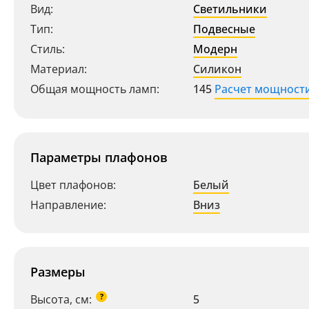
Вид:
Светильники
Тип:
Подвесные
Стиль:
Модерн
Материал:
Силикон
Общая мощность ламп:
145
Расчет мощност
Параметры плафонов
Цвет плафонов:
Белый
Направление:
Вниз
Ваш регион:
Москва
Размеры
+7 (800) 775-63-32
- бесплатно по России
+7 (495) 255-03-21
?
Высота, см:
5
- бесплатная доставка