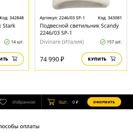
Код: 342848
Артикул: 2246/03 SP-1
Код: 343081
 Stark
Подвесной светильник Scandy
2246/03 SP-1
Divinare (Италия)
14 шт.
157 шт.
74 990 ₽
ИТЬ
КУПИТЬ
Избранное
0
шт.
0
₽
ОФОРМИТЬ
пособы оплаты