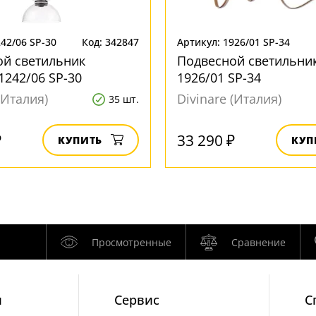
42/06 SP-30
Код: 342847
Артикул: 1926/01 SP-34
ой светильник
Подвесной светильник
1242/06 SP-30
1926/01 SP-34
(Италия)
Divinare (Италия)
35 шт.
₽
33 290 ₽
КУПИТЬ
КУП
Просмотренные
Сравнение
и
Cервис
С