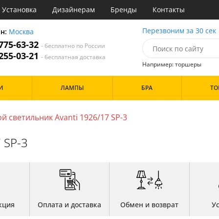
Установка
Дизайнерам
Бренды
Контакты
ы
Перезвоним за 30 сек
он:
Москва
 775-63-32
- бесплатно по России
атегории
 255-03-21
- бесплатная доставка
Например: торшеры
Стиль
Назначение
Цвет
И
ЛАМПЫ
БРА
ТО
деко
Гостиная
Белые
три
Зал
Бронза
ссический
Кабинет
Золото
й светильник Avanti 1926/17 SP-3
т
Кафе
Прозрачные
ерн
Коридор и прихожая
Хром
 SP-3
ременный
Кухня
Черные
тек
Офис
Прихожая
Дизайн/Форма
Спальня
Особенности
кция
Оплата и доставка
Обмен и возврат
У