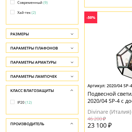
Современный
(9)
Хай-тек
(2)
-50%
РАЗМЕРЫ
Высота, см
ПАРАМЕТРЫ ПЛАФОНОВ
-
ФОРМА ПЛАФОНА
ПАРАМЕТРЫ АРМАТУРЫ
Длина подвеса, см
-
Без плафона
(2)
ЦВЕТ АРМАТУРЫ
ПАРАМЕТРЫ ЛАМПОЧЕК
Ширина, см
Декоративный
(6)
Количество ламп
2020/04 SP-
Бронза
(1)
КЛАСС ВЛАГОЗАЩИТЫ
-
Шар
(4)
Подвесной свети
-
Желтый
(1)
2020/04 SP-4 с д
Диаметр, см
IP20
(12)
Общая мощность ламп
Золото
(1)
ПОВЕРХНОСТЬ
-
Divinare (Италия)
-
Латунь
(1)
46 200 ₽
Без плафона
(2)
Длина, см
23 100 ₽
ПРОИЗВОДИТЕЛЬ
Напряжение
Серый
(6)
-
Глянцевый
(10)