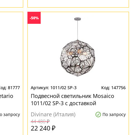
-50%
81777
1011/02 SP-3
147756
tario
Подвесной светильник Mosaico
1011/02 SP-3 с доставкой
Divinare (Италия)
о запросу
По запросу
44 480 ₽
22 240 ₽