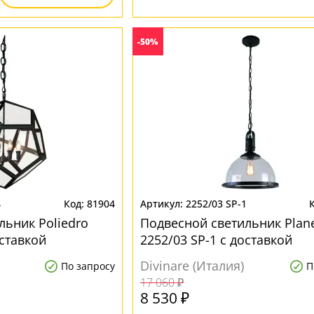
-50%
4
81904
2252/03 SP-1
льник Poliedro
Подвесной светильник Plane
оставкой
2252/03 SP-1 с доставкой
Divinare (Италия)
По запросу
П
17 060 ₽
8 530 ₽