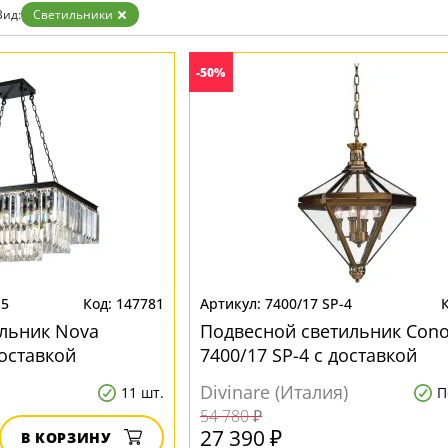
Бренд
Вид:
Светильники
-50%
15
147781
7400/17 SP-4
льник Nova
Подвесной светильник Con
доставкой
7400/17 SP-4 с доставкой
Divinare (Италия)
11 шт.
П
54 780 ₽
27 390 ₽
В КОРЗИНУ