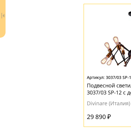
ЦВЕТ ПЛАФОНОВ
Без плафона
(2)
Бронза
(1)
Прозрачный
(8)
Серый
(2)
Хром
(4)
Черный
(1)
Ваш регион:
Москва
3037/03 SP-
Подвесной свети
+7 (800) 775-63-32
- бесплатно по России
3037/03 SP-12 с 
+7 (495) 255-03-21
- бесплатная доставка
Divinare (Италия)
29 890 ₽