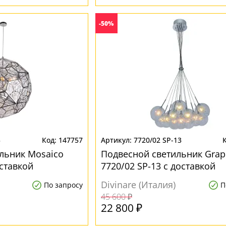
-50%
5
147757
7720/02 SP-13
льник Mosaico
Подвесной светильник Grap
оставкой
7720/02 SP-13 с доставкой
Divinare (Италия)
По запросу
П
45 600 ₽
22 800 ₽