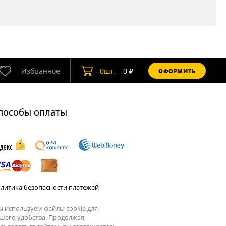
Избранное
0
шт.
0
₽
ОФОРМИТЬ
пособы оплаты
литика безопасности платежей
 используем файлы cookie для
шего удобства. Продолжая