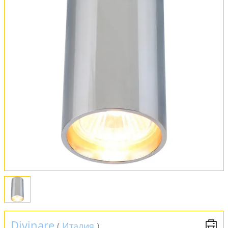
Вся коллекция
Оплата и доставка
Обмен и возврат
Установка
FAQ
Отзывы
Divinare
(
Италия
)