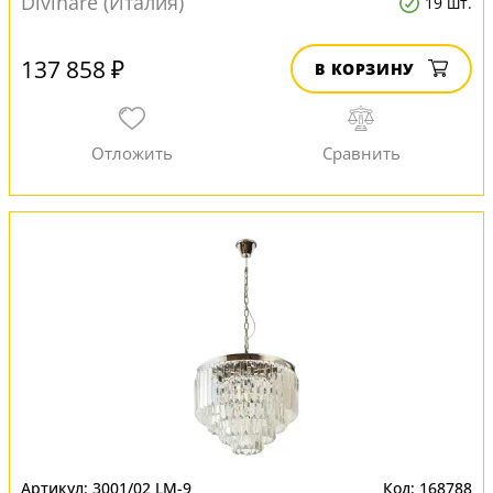
Divinare (Италия)
19 шт.
137 858 ₽
В КОРЗИНУ
3001/02 LM-9
168788