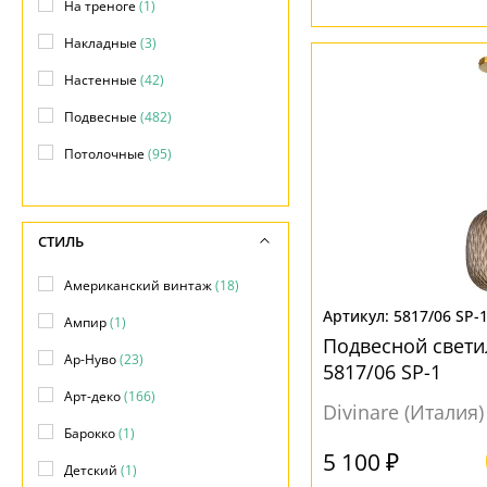
На треноге
(1)
Накладные
(3)
Настенные
(42)
Подвесные
(482)
Потолочные
(95)
Трековые светильники
(48)
Шинопровод
(2)
СТИЛЬ
Американский винтаж
(18)
5817/06 SP-
Ампир
(1)
Подвесной свети
Ар-Нуво
(23)
5817/06 SP-1
Арт-деко
(166)
Divinare (Италия)
Барокко
(1)
5 100 ₽
Детский
(1)