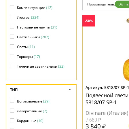
Дизайнерам
Производитель:
Divina
Комплектующие
(12)
Бренды
Контакты
Люстры
(334)
-50%
Настольные лампы
(31)
Светильники
(287)
Споты
(11)
Торшеры
(17)
Точечные светильники
(32)
Трековые системы
(50)
5818/07 SP-
ТИП
Подвесной свети
Встраиваемые
(29)
5818/07 SP-1
Декоративные
(7)
Divinare (Италия)
7 680 ₽
Карданные
(10)
3 840 ₽