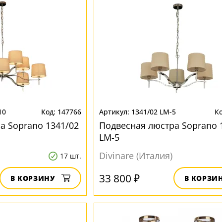
10
147766
1341/02 LM-5
а Soprano 1341/02
Подвесная люстра Soprano 
LM-5
Divinare (Италия)
17 шт.
33 800 ₽
В КОРЗИНУ
В КОРЗИ