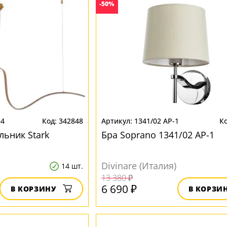
-50%
34
342848
1341/02 AP-1
льник Stark
Бра Soprano 1341/02 AP-1
Divinare (Италия)
14 шт.
13 380 ₽
6 690 ₽
В КОРЗИНУ
В КОРЗИ