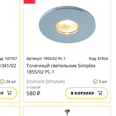
147767
1855/02 PL-1
81824
1341/02
Точечный светильник Simplex
1855/02 PL-1
Divinare (Италия)
24 шт.
3 шт.
1 160 ₽
580 ₽
НУ
В КОРЗИНУ