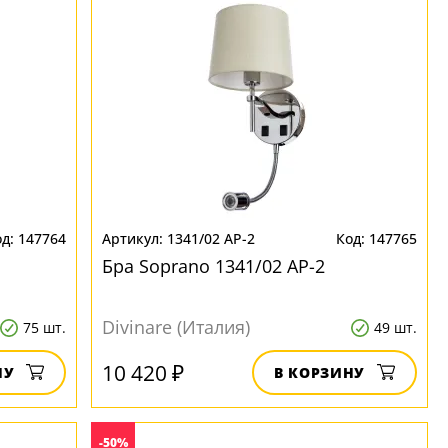
147764
1341/02 AP-2
147765
Бра Soprano 1341/02 AP-2
Divinare (Италия)
75 шт.
49 шт.
10 420 ₽
НУ
В КОРЗИНУ
-50%