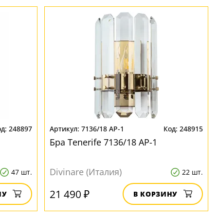
248897
7136/18 AP-1
248915
Бра Tenerife 7136/18 AP-1
Divinare (Италия)
47 шт.
22 шт.
21 490 ₽
НУ
В КОРЗИНУ