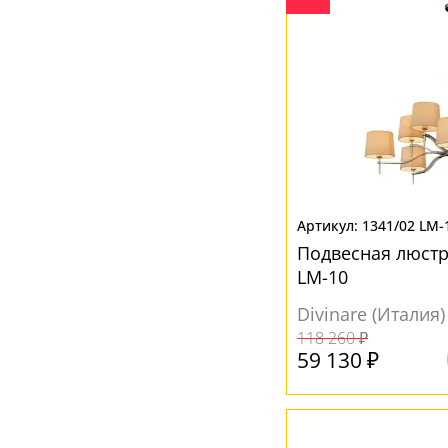
Золото
(1)
Золотой
(7)
Коричневый
(36)
Красный
(6)
Металлик
(1)
Прозрачный
(372)
1341/02 LM-
Разноцветный
(9)
Подвесная люстр
Розовый
(5)
LM-10
Серебро
(3)
Divinare (Италия)
Серый
(69)
118 260 ₽
59 130 ₽
Синий
(2)
Фиолетовый
(10)
Хром
(26)