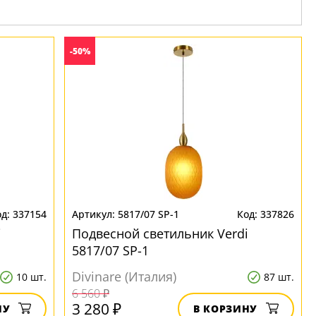
-50%
337154
5817/07 SP-1
337826
i
Подвесной светильник Verdi
5817/07 SP-1
Divinare (Италия)
10 шт.
87 шт.
6 560 ₽
3 280 ₽
НУ
В КОРЗИНУ