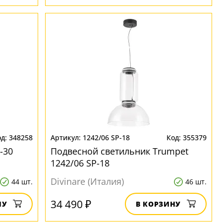
348258
1242/06 SP-18
355379
-30
Подвесной светильник Trumpet
1242/06 SP-18
Divinare (Италия)
44 шт.
46 шт.
34 490 ₽
НУ
В КОРЗИНУ